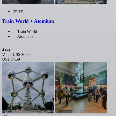
Brussel
Train World + Atomium
Train World
Atomium
4
(4)
Vanaf
US$ 36,90
US$ 34,59