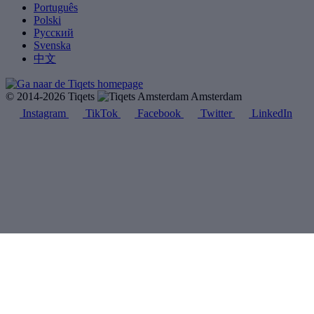
Português
Polski
Русский
Svenska
中文
© 2014-2026 Tiqets
Amsterdam
Instagram
TikTok
Facebook
Twitter
LinkedIn