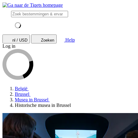
Help
nl / USD
Zoeken
Log in
België
Brussel
Musea in Brussel
Historische musea in Brussel