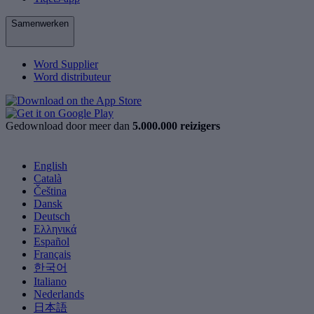
Samenwerken
Word Supplier
Word distributeur
Gedownload door meer dan
5.000.000 reizigers
English
Català
Čeština
Dansk
Deutsch
Ελληνικά
Español
Français
한국어
Italiano
Nederlands
日本語