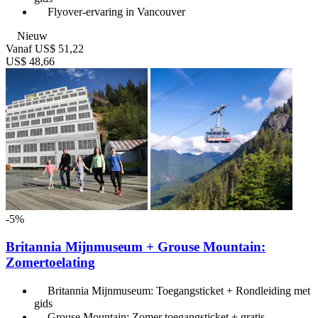
Flyover-ervaring in Vancouver
Nieuw
Vanaf
US$ 51,22
US$ 48,66
-5%
Britannia Mijnmuseum + Grouse Mountain:
Zomertoelating
Britannia Mijnmuseum: Toegangsticket + Rondleiding met
gids
Grouse Mountain: Zomer toegangsticket + gratis