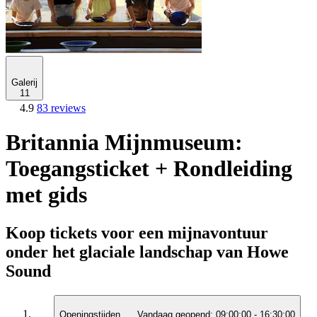
Galerij
11
4.9
83 reviews
Britannia Mijnmuseum:
Toegangsticket + Rondleiding
met gids
Koop tickets voor een mijnavontuur
onder het glaciale landschap van Howe
Sound
Openingstijden
Vandaag geopend:
09:00:00
-
16:30:00