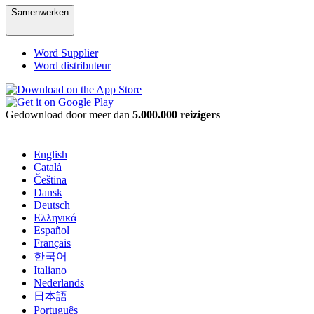
Samenwerken
Word Supplier
Word distributeur
Gedownload door meer dan
5.000.000 reizigers
English
Català
Čeština
Dansk
Deutsch
Ελληνικά
Español
Français
한국어
Italiano
Nederlands
日本語
Português