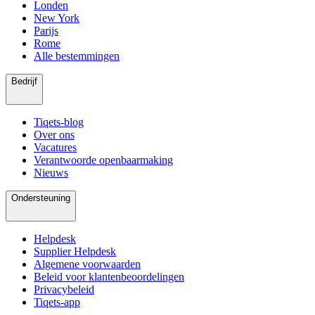
Londen
New York
Parijs
Rome
Alle bestemmingen
Bedrijf
Tiqets-blog
Over ons
Vacatures
Verantwoorde openbaarmaking
Nieuws
Ondersteuning
Helpdesk
Supplier Helpdesk
Algemene voorwaarden
Beleid voor klantenbeoordelingen
Privacybeleid
Tiqets-app