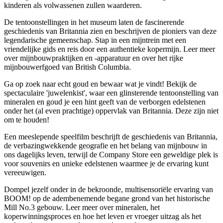
kinderen als volwassenen zullen waarderen.
De tentoonstellingen in het museum laten de fascinerende
geschiedenis van Britannia zien en beschrijven de pioniers van deze
legendarische gemeenschap. Stap in een mijntrein met een
vriendelijke gids en reis door een authentieke kopermijn. Leer meer
over mijnbouwpraktijken en -apparatuur en over het rijke
mijnbouwerfgoed van British Columbia.
Ga op zoek naar echt goud en bewaar wat je vindt! Bekijk de
spectaculaire 'juwelenkist', waar een glinsterende tentoonstelling van
mineralen en goud je een hint geeft van de verborgen edelstenen
onder het (al even prachtige) oppervlak van Britannia. Deze zijn niet
om te houden!
Een meeslepende speelfilm beschrijft de geschiedenis van Britannia,
de verbazingwekkende geografie en het belang van mijnbouw in
ons dagelijks leven, terwijl de Company Store een geweldige plek is
voor souvenirs en unieke edelstenen waarmee je de ervaring kunt
vereeuwigen.
Dompel jezelf onder in de bekroonde, multisensoriële ervaring van
BOOM! op de adembenemende begane grond van het historische
Mill No.3 gebouw. Leer meer over mineralen, het
koperwinningsproces en hoe het leven er vroeger uitzag als het