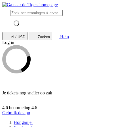
Help
nl / USD
Zoeken
Log in
Je tickets nog sneller op zak
4.6 beoordeling
4.6
Gebruik de app
Hongarije