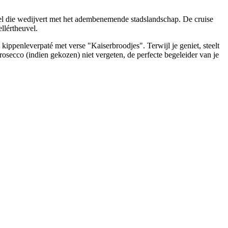
el die wedijvert met het adembenemende stadslandschap. De cruise
llértheuvel.
kippenleverpaté met verse "Kaiserbroodjes". Terwijl je geniet, steelt
secco (indien gekozen) niet vergeten, de perfecte begeleider van je