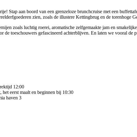
je! Stap aan boord van een grenzeloze brunchcruise met een buffettaf
lderfgoederen zien, zoals de illustere Kettingbrug en de torenhoge Ge
rnijen zoals luchtig roerei, aromatische zelfgemaakte jam en smakelijke 
de toeschouwers gefascineerd achterblijven. En laten we vooral de pro
rektijd 12:00
 het eerst maalt en beginnen bij 10:30
mia haven 3