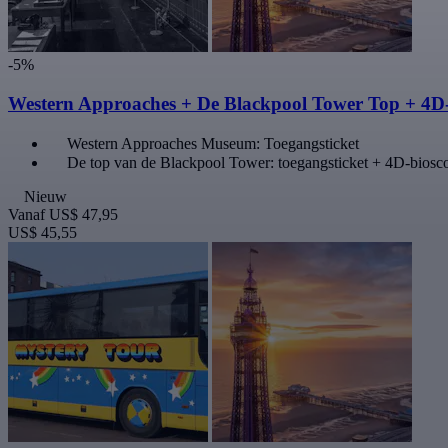
-5%
Western Approaches + De Blackpool Tower Top + 4D
Western Approaches Museum: Toegangsticket
De top van de Blackpool Tower: toegangsticket + 4D-biosc
Nieuw
Vanaf
US$ 47,95
US$ 45,55