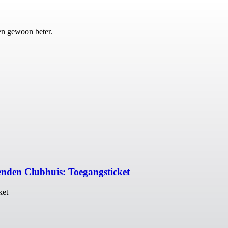
en gewoon beter.
den Clubhuis: Toegangsticket
ket