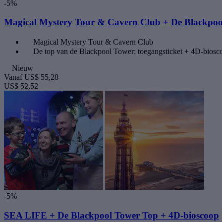
-5%
Magical Mystery Tour & Cavern Club + De Blackpoo
Magical Mystery Tour & Cavern Club
De top van de Blackpool Tower: toegangsticket + 4D-biosc
Nieuw
Vanaf
US$ 55,28
US$ 52,52
-5%
SEA LIFE + De Blackpool Tower Top + 4D-bioscoop