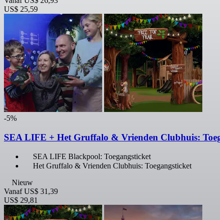
Vanaf
US$ 26,93
US$ 25,59
-5%
SEA LIFE + Het Gruffalo & Vrienden Clubhuis: Toeg
SEA LIFE Blackpool: Toegangsticket
Het Gruffalo & Vrienden Clubhuis: Toegangsticket
Nieuw
Vanaf
US$ 31,39
US$ 29,81