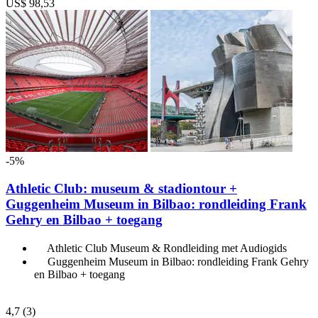
US$ 98,53
-5%
Athletic Club: museum & stadiontour +
Guggenheim Museum in Bilbao: rondleiding Frank
Gehry en Bilbao + toegang
Athletic Club Museum & Rondleiding met Audiogids
Guggenheim Museum in Bilbao: rondleiding Frank Gehry
en Bilbao + toegang
4,7
(3)