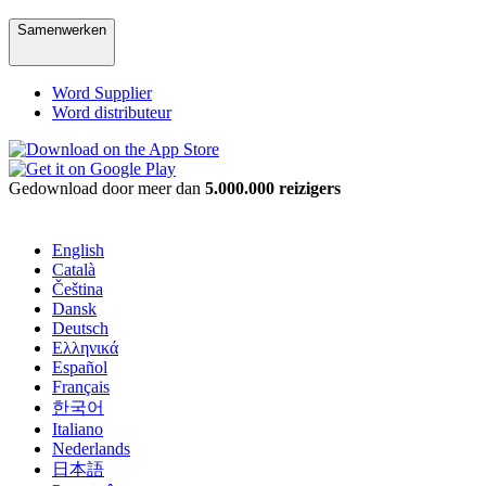
Samenwerken
Word Supplier
Word distributeur
Gedownload door meer dan
5.000.000 reizigers
English
Català
Čeština
Dansk
Deutsch
Ελληνικά
Español
Français
한국어
Italiano
Nederlands
日本語