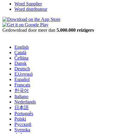
Word Supplier
Word distributeur
Gedownload door meer dan
5.000.000 reizigers
English
Català
Čeština
Dansk
Deutsch
Ελληνικά
Español
Français
한국어
Italiano
Nederlands
日本語
Português
Polski
Русский
Svenska