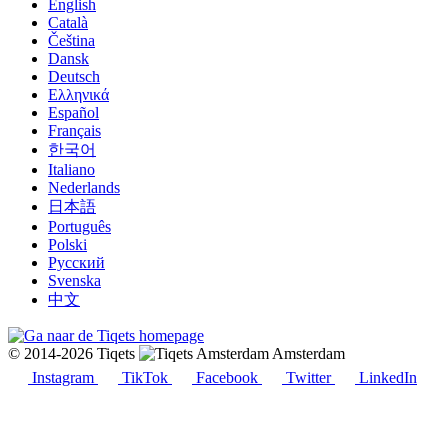
English
Català
Čeština
Dansk
Deutsch
Ελληνικά
Español
Français
한국어
Italiano
Nederlands
日本語
Português
Polski
Русский
Svenska
中文
© 2014-2026 Tiqets
Amsterdam
Instagram
TikTok
Facebook
Twitter
LinkedIn