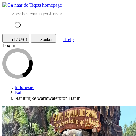
Help
nl / USD
Zoeken
Log in
Indonesië
Bali
Natuurlijke warmwaterbron Batur