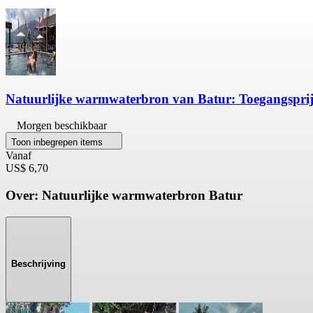
Natuurlijke warmwaterbron van Batur: Toegangsprij
Morgen beschikbaar
Toon inbegrepen items
Vanaf
US$ 6,70
Over: Natuurlijke warmwaterbron Batur
Beschrijving