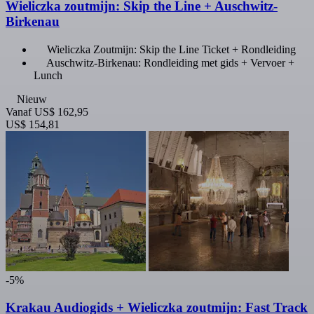
Wieliczka zoutmijn: Skip the Line + Auschwitz-
Birkenau
Wieliczka Zoutmijn: Skip the Line Ticket + Rondleiding
Auschwitz-Birkenau: Rondleiding met gids + Vervoer +
Lunch
Nieuw
Vanaf
US$ 162,95
US$ 154,81
-5%
Krakau Audiogids + Wieliczka zoutmijn: Fast Track