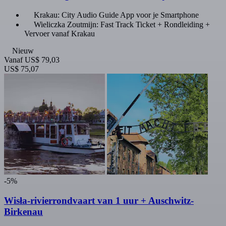
Krakau: City Audio Guide App voor je Smartphone
Wieliczka Zoutmijn: Fast Track Ticket + Rondleiding +
Vervoer vanaf Krakau
Nieuw
Vanaf
US$ 79,03
US$ 75,07
-5%
Wisła-rivierrondvaart van 1 uur + Auschwitz-
Birkenau