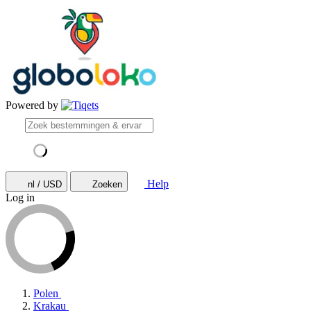
Powered by
Help
nl / USD
Zoeken
Log in
Polen
Krakau