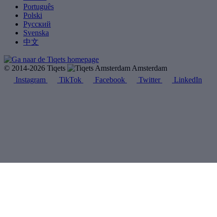
Português
Polski
Русский
Svenska
中文
© 2014-2026 Tiqets
Amsterdam
Instagram
TikTok
Facebook
Twitter
LinkedIn