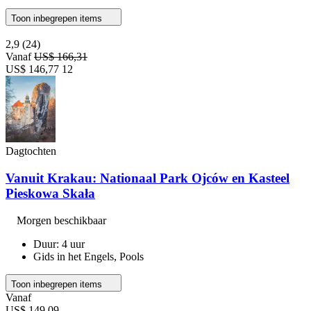
Toon inbegrepen items
2,9
(24)
Vanaf
US$ 166,31
US$ 146,77
12
Dagtochten
Vanuit Krakau: Nationaal Park Ojców en Kasteel
Pieskowa Skała
Morgen beschikbaar
Duur: 4 uur
Gids in het Engels, Pools
Toon inbegrepen items
Vanaf
US$ 149,09