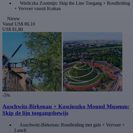
Wieliczka Zoutmijn: Skip the Line Toegang + Rondleiding
+ Vervoer vanuit Krakau
Nieuw
Vanaf
US$ 86,10
US$ 81,80
-5%
Auschwitz-Birkenau + Kosciuszko Mound Museum:
Skip de lijn toegangsbewijs
Auschwitz-Birkenau: Rondleiding met gids + Vervoer +
Lunch