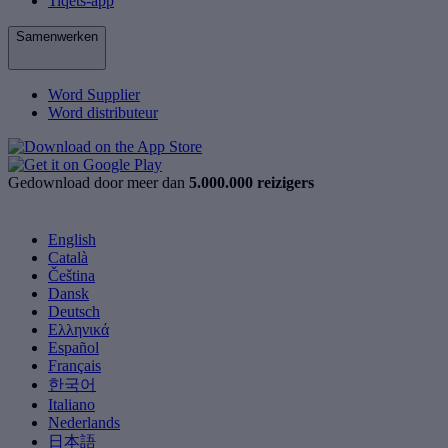
Tiqets-app
Samenwerken
Word Supplier
Word distributeur
Gedownload door meer dan
5.000.000 reizigers
English
Català
Čeština
Dansk
Deutsch
Ελληνικά
Español
Français
한국어
Italiano
Nederlands
日本語