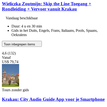
Wieliczka Zoutmijn: Skip the Line Toegang +
Rondleiding + Vervoer vanuit Krakau
Vandaag beschikbaar
Duur: 4 u en 30 min
Gids in het Duits, Engels, Frans, Italiaans, Pools, Spaans,
Oekraïens
Toon inbegrepen items
4,6
(132)
Vanaf
US$ 79,74
Tours zonder gids
Krakau: City Audio Guide App voor je Smartphone