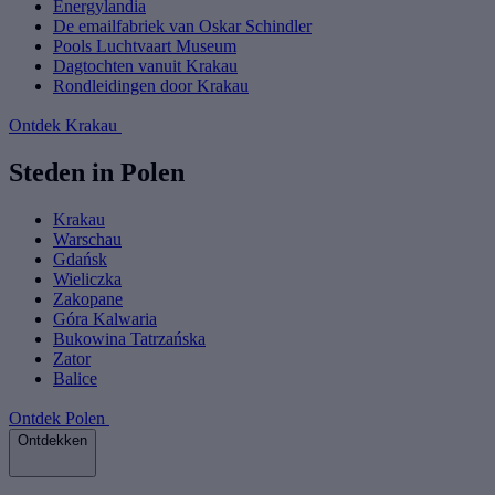
Energylandia
De emailfabriek van Oskar Schindler
Pools Luchtvaart Museum
Dagtochten vanuit Krakau
Rondleidingen door Krakau
Ontdek Krakau
Steden in Polen
Krakau
Warschau
Gdańsk
Wieliczka
Zakopane
Góra Kalwaria
Bukowina Tatrzańska
Zator
Balice
Ontdek Polen
Ontdekken