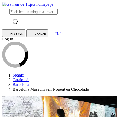
Help
nl / USD
Zoeken
Log in
Spanje
Catalonië
Barcelona
Barcelona Museum van Nougat en Chocolade