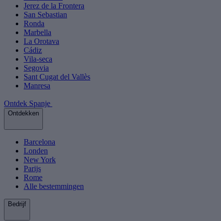
Jerez de la Frontera
San Sebastian
Ronda
Marbella
La Orotava
Cádiz
Vila-seca
Segovia
Sant Cugat del Vallès
Manresa
Ontdek Spanje
Ontdekken
Barcelona
Londen
New York
Parijs
Rome
Alle bestemmingen
Bedrijf