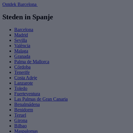
Ontdek Barcelona
Steden in Spanje
Barcelona
Madrid
Sevilla
València
Malaga
Granada
Palma de Mallorca
Córdoba
Tenerife
Costa Adeje
Lanzarote
Toledo
Fuerteventura
Las Palmas de Gran Canaria
Benalmádena
Benidorm
Teruel
Girona
Bilbao
Maspalomas