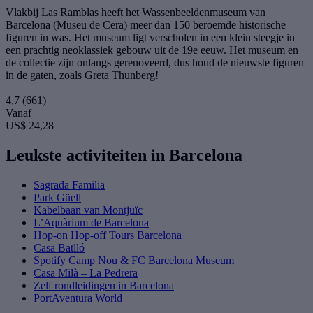
Vlakbij Las Ramblas heeft het Wassenbeeldenmuseum van
Barcelona (Museu de Cera) meer dan 150 beroemde historische
figuren in was. Het museum ligt verscholen in een klein steegje in
een prachtig neoklassiek gebouw uit de 19e eeuw. Het museum en
de collectie zijn onlangs gerenoveerd, dus houd de nieuwste figuren
in de gaten, zoals Greta Thunberg!
4,7
(661)
Vanaf
US$ 24,28
Leukste activiteiten in Barcelona
Sagrada Familia
Park Güell
Kabelbaan van Montjuïc
L’Aquàrium de Barcelona
Hop-on Hop-off Tours Barcelona
Casa Batlló
Spotify Camp Nou & FC Barcelona Museum
Casa Milà – La Pedrera
Zelf rondleidingen in Barcelona
PortAventura World