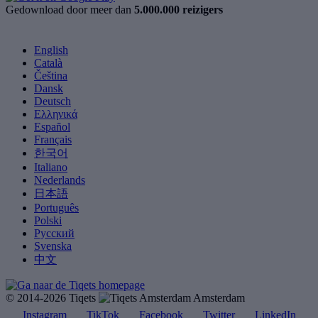
Gedownload door meer dan
5.000.000 reizigers
English
Català
Čeština
Dansk
Deutsch
Ελληνικά
Español
Français
한국어
Italiano
Nederlands
日本語
Português
Polski
Русский
Svenska
中文
© 2014-2026 Tiqets
Amsterdam
Instagram
TikTok
Facebook
Twitter
LinkedIn