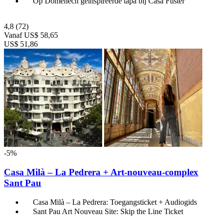
Op Domènech geïnspireerde tapa bij Casa Fuster
4,8
(72)
Vanaf
US$ 58,65
US$ 51,86
-5%
Casa Milà – La Pedrera + Art-nouveau-complex
Sant Pau
Casa Milà – La Pedrera: Toegangsticket + Audiogids
Sant Pau Art Nouveau Site: Skip the Line Ticket