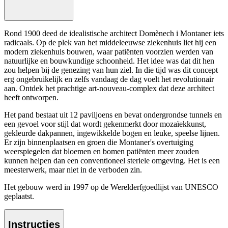
Rond 1900 deed de idealistische architect Domènech i Montaner iets
radicaals. Op de plek van het middeleeuwse ziekenhuis liet hij een
modern ziekenhuis bouwen, waar patiënten voorzien werden van
natuurlijke en bouwkundige schoonheid. Het idee was dat dit hen
zou helpen bij de genezing van hun ziel. In die tijd was dit concept
erg ongebruikelijk en zelfs vandaag de dag voelt het revolutionair
aan. Ontdek het prachtige art-nouveau-complex dat deze architect
heeft ontworpen.
Het pand bestaat uit 12 paviljoens en bevat ondergrondse tunnels en
een gevoel voor stijl dat wordt gekenmerkt door mozaïekkunst,
gekleurde dakpannen, ingewikkelde bogen en leuke, speelse lijnen.
Er zijn binnenplaatsen en groen die Montaner's overtuiging
weerspiegelen dat bloemen en bomen patiënten meer zouden
kunnen helpen dan een conventioneel steriele omgeving. Het is een
meesterwerk, maar niet in de verboden zin.
Het gebouw werd in 1997 op de Werelderfgoedlijst van UNESCO
geplaatst.
Instructies