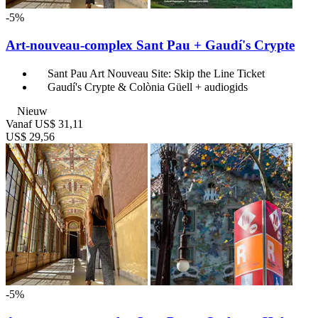
-5%
Art-nouveau-complex Sant Pau + Gaudí's Crypte
Sant Pau Art Nouveau Site: Skip the Line Ticket
Gaudí's Crypte & Colònia Güell + audiogids
Nieuw
Vanaf
US$ 31,11
US$ 29,56
-5%