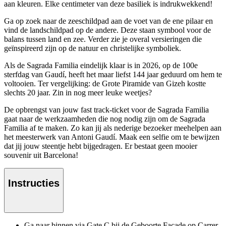
aan kleuren. Elke centimeter van deze basiliek is indrukwekkend!
Ga op zoek naar de zeeschildpad aan de voet van de ene pilaar en
vind de landschildpad op de andere. Deze staan symbool voor de
balans tussen land en zee. Verder zie je overal versieringen die
geïnspireerd zijn op de natuur en christelijke symboliek.
Als de Sagrada Familia eindelijk klaar is in 2026, op de 100e
sterfdag van Gaudí, heeft het maar liefst 144 jaar geduurd om hem te
voltooien. Ter vergelijking: de Grote Piramide van Gizeh kostte
slechts 20 jaar. Zin in nog meer leuke weetjes?
De opbrengst van jouw fast track-ticket voor de Sagrada Familia
gaat naar de werkzaamheden die nog nodig zijn om de Sagrada
Familia af te maken. Zo kan jij als nederige bezoeker meehelpen aan
het meesterwerk van Antoni Gaudí. Maak een selfie om te bewijzen
dat jij jouw steentje hebt bijgedragen. Er bestaat geen mooier
souvenir uit Barcelona!
Instructies
Ga naar binnen via Gate C bij de Geboorte Façade op Carrer