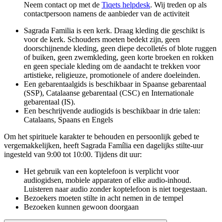
Neem contact op met de
Tiqets helpdesk
. Wij treden op als
contactpersoon namens de aanbieder van de activiteit
Sagrada Familia is een kerk. Draag kleding die geschikt is
voor de kerk. Schouders moeten bedekt zijn, geen
doorschijnende kleding, geen diepe decolletés of blote ruggen
of buiken, geen zwemkleding, geen korte broeken en rokken
en geen speciale kleding om de aandacht te trekken voor
artistieke, religieuze, promotionele of andere doeleinden.
Een gebarentaalgids is beschikbaar in Spaanse gebarentaal
(SSP), Catalaanse gebarentaal (CSC) en Internationale
gebarentaal (IS).
Een beschrijvende audiogids is beschikbaar in drie talen:
Catalaans, Spaans en Engels
Om het spirituele karakter te behouden en persoonlijk gebed te
vergemakkelijken, heeft Sagrada Família een dagelijks stilte-uur
ingesteld van 9:00 tot 10:00. Tijdens dit uur:
Het gebruik van een koptelefoon is verplicht voor
audiogidsen, mobiele apparaten of elke audio-inhoud.
Luisteren naar audio zonder koptelefoon is niet toegestaan.
Bezoekers moeten stilte in acht nemen in de tempel
Bezoeken kunnen gewoon doorgaan