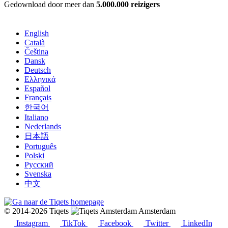
Gedownload door meer dan
5.000.000 reizigers
English
Català
Čeština
Dansk
Deutsch
Ελληνικά
Español
Français
한국어
Italiano
Nederlands
日本語
Português
Polski
Русский
Svenska
中文
© 2014-2026 Tiqets
Amsterdam
Instagram
TikTok
Facebook
Twitter
LinkedIn