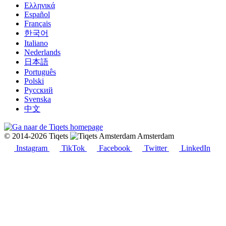
Ελληνικά
Español
Français
한국어
Italiano
Nederlands
日本語
Português
Polski
Русский
Svenska
中文
© 2014-2026 Tiqets
Amsterdam
Instagram
TikTok
Facebook
Twitter
LinkedIn