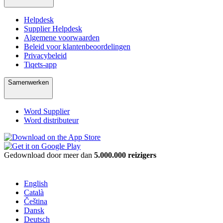
Helpdesk
Supplier Helpdesk
Algemene voorwaarden
Beleid voor klantenbeoordelingen
Privacybeleid
Tiqets-app
Samenwerken
Word Supplier
Word distributeur
Gedownload door meer dan
5.000.000 reizigers
English
Català
Čeština
Dansk
Deutsch