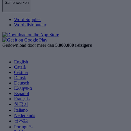
Samenwerken
Word Supplier
Word distributeur
Gedownload door meer dan
5.000.000 reizigers
English
Català
Čeština
Dansk
Deutsch
Ελληνικά
Español
Français
한국어
Italiano
Nederlands
日本語
Português