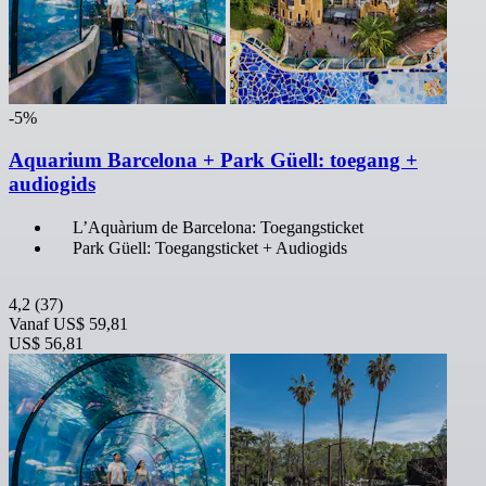
-5%
Aquarium Barcelona + Park Güell: toegang +
audiogids
L’Aquàrium de Barcelona: Toegangsticket
Park Güell: Toegangsticket + Audiogids
4,2
(37)
Vanaf
US$ 59,81
US$ 56,81