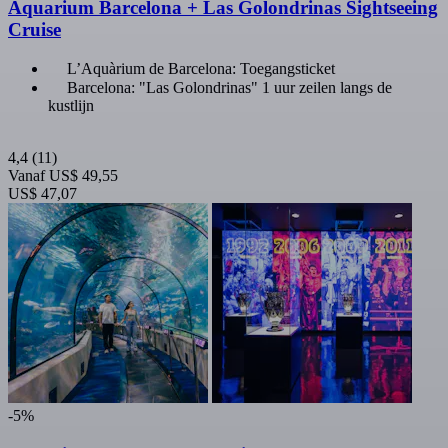
Aquarium Barcelona + Las Golondrinas Sightseeing
Cruise
L’Aquàrium de Barcelona: Toegangsticket
Barcelona: "Las Golondrinas" 1 uur zeilen langs de
kustlijn
4,4
(11)
Vanaf
US$ 49,55
US$ 47,07
-5%