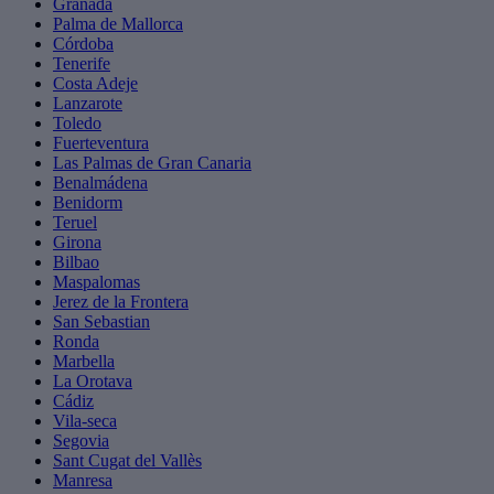
Granada
Palma de Mallorca
Córdoba
Tenerife
Costa Adeje
Lanzarote
Toledo
Fuerteventura
Las Palmas de Gran Canaria
Benalmádena
Benidorm
Teruel
Girona
Bilbao
Maspalomas
Jerez de la Frontera
San Sebastian
Ronda
Marbella
La Orotava
Cádiz
Vila-seca
Segovia
Sant Cugat del Vallès
Manresa