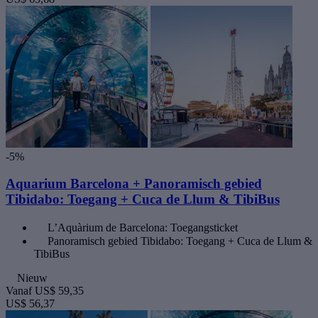
-5%
Aquarium Barcelona + Panoramisch gebied
Tibidabo: Toegang + Cuca de Llum & TibiBus
L’Aquàrium de Barcelona: Toegangsticket
Panoramisch gebied Tibidabo: Toegang + Cuca de Llum &
TibiBus
Nieuw
Vanaf
US$ 59,35
US$ 56,37