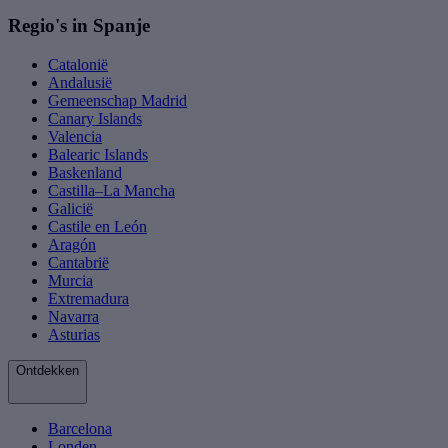
Regio's in Spanje
Catalonië
Andalusië
Gemeenschap Madrid
Canary Islands
Valencia
Balearic Islands
Baskenland
Castilla–La Mancha
Galicië
Castile en León
Aragón
Cantabrië
Murcia
Extremadura
Navarra
Asturias
Ontdekken
Barcelona
Londen