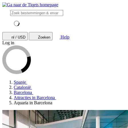
Help
nl / USD
Zoeken
Log in
Spanje
Catalonië
Barcelona
Attracties in Barcelona
Aquaria in Barcelona