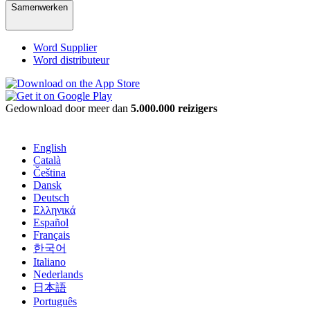
Samenwerken
Word Supplier
Word distributeur
Gedownload door meer dan
5.000.000 reizigers
English
Català
Čeština
Dansk
Deutsch
Ελληνικά
Español
Français
한국어
Italiano
Nederlands
日本語
Português