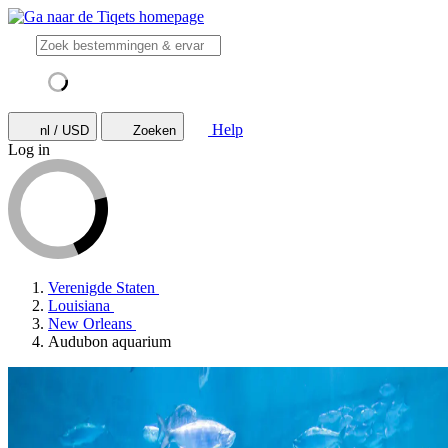
Help
nl / USD
Zoeken
Log in
Verenigde Staten
Louisiana
New Orleans
Audubon aquarium