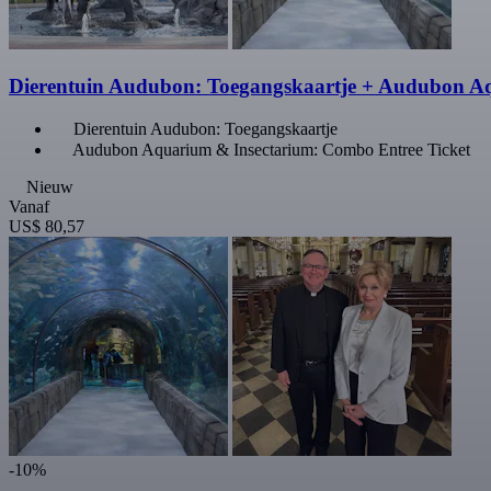
Dierentuin Audubon: Toegangskaartje + Audubon A
Dierentuin Audubon: Toegangskaartje
Audubon Aquarium & Insectarium: Combo Entree Ticket
Nieuw
Vanaf
US$ 80,57
-10%