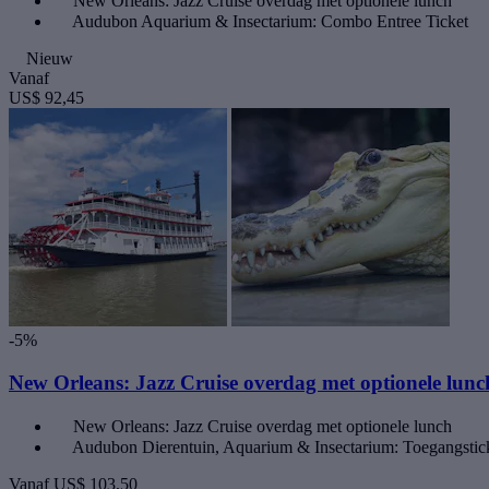
New Orleans: Jazz Cruise overdag met optionele lunch
Audubon Aquarium & Insectarium: Combo Entree Ticket
Nieuw
Vanaf
US$ 92,45
-5%
New Orleans: Jazz Cruise overdag met optionele lu
New Orleans: Jazz Cruise overdag met optionele lunch
Audubon Dierentuin, Aquarium & Insectarium: Toegangstic
Vanaf
US$ 103,50