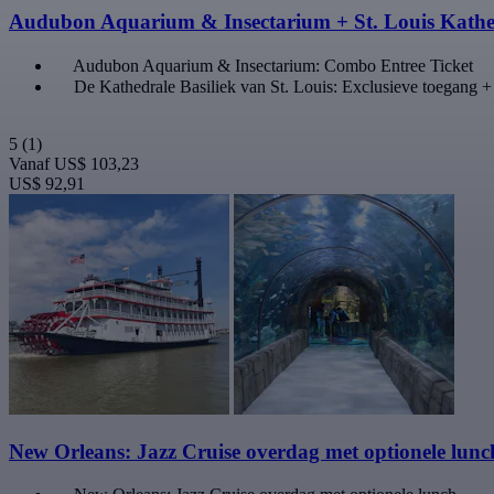
Audubon Aquarium & Insectarium + St. Louis Kathe
Audubon Aquarium & Insectarium: Combo Entree Ticket
De Kathedrale Basiliek van St. Louis: Exclusieve toegang +
5
(1)
Vanaf
US$ 103,23
US$ 92,91
New Orleans: Jazz Cruise overdag met optionele lu