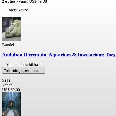
2 opties
• vanaf
US$ 49,88
Tiqets' keuze
Bundel
Audubon Dierentuin, Aquarium & Insectarium: Toeg
Vandaag beschikbaar
Toon inbegrepen items
5
(1)
Vanaf
US$ 60,00