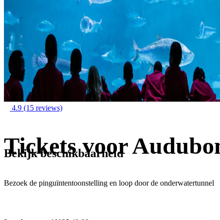
4.9
(15 reviews)
Tickets voor Audubo
Bekijk beschikbaarheid
Bezoek de pinguïntentoonstelling en loop door de onderwatertunnel