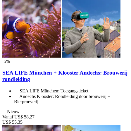
-5%
SEA LIFE München + Klooster Andechs: Brouwerij
rondleiding
SEA LIFE München: Toegangsticket
Andechs Klooster: Rondleiding door brouwerij +
Bierproeverij
Nieuw
Vanaf
US$ 58,27
US$ 55,35