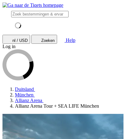
Help
nl / USD
Zoeken
Log in
Duitsland
München
Allianz Arena
Allianz Arena Tour + SEA LIFE München