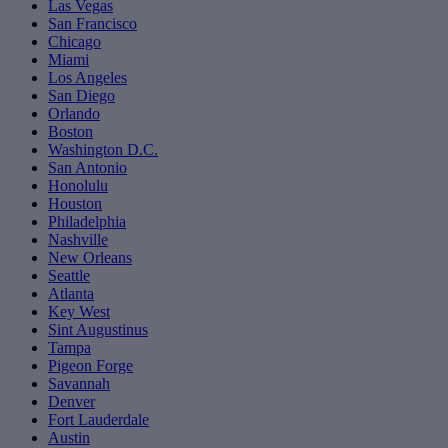
Las Vegas
San Francisco
Chicago
Miami
Los Angeles
San Diego
Orlando
Boston
Washington D.C.
San Antonio
Honolulu
Houston
Philadelphia
Nashville
New Orleans
Seattle
Atlanta
Key West
Sint Augustinus
Tampa
Pigeon Forge
Savannah
Denver
Fort Lauderdale
Austin