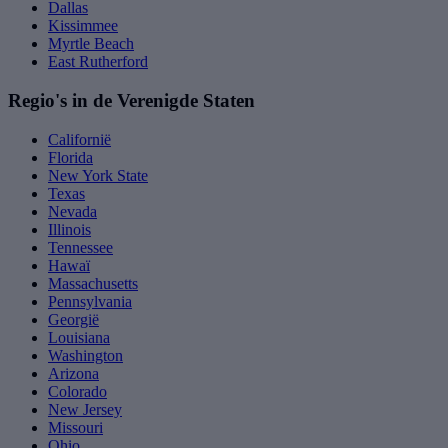
Dallas
Kissimmee
Myrtle Beach
East Rutherford
Regio's in de Verenigde Staten
Californië
Florida
New York State
Texas
Nevada
Illinois
Tennessee
Hawaï
Massachusetts
Pennsylvania
Georgië
Louisiana
Washington
Arizona
Colorado
New Jersey
Missouri
Ohio