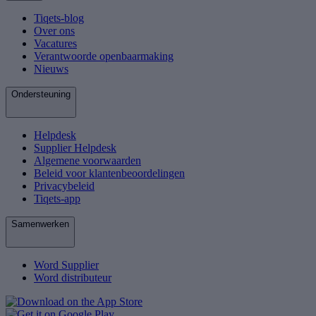
Tiqets-blog
Over ons
Vacatures
Verantwoorde openbaarmaking
Nieuws
Ondersteuning
Helpdesk
Supplier Helpdesk
Algemene voorwaarden
Beleid voor klantenbeoordelingen
Privacybeleid
Tiqets-app
Samenwerken
Word Supplier
Word distributeur