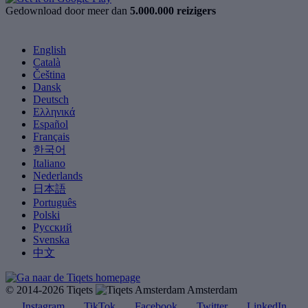
Gedownload door meer dan
5.000.000 reizigers
English
Català
Čeština
Dansk
Deutsch
Ελληνικά
Español
Français
한국어
Italiano
Nederlands
日本語
Português
Polski
Русский
Svenska
中文
© 2014-2026 Tiqets
Amsterdam
Instagram
TikTok
Facebook
Twitter
LinkedIn