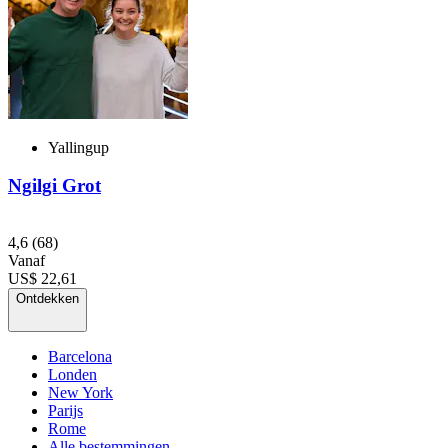
Yallingup
Ngilgi Grot
4,6
(68)
Vanaf
US$ 22,61
Ontdekken
Barcelona
Londen
New York
Parijs
Rome
Alle bestemmingen