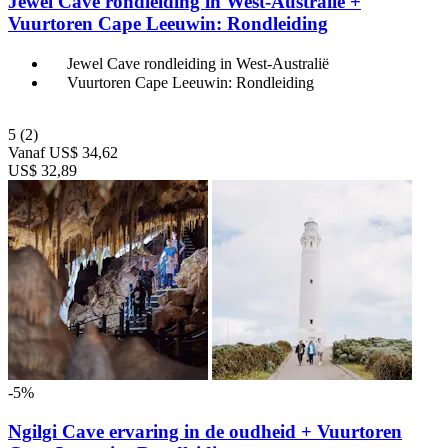
Jewel Cave rondleiding in West-Australië +
Vuurtoren Cape Leeuwin: Rondleiding
Jewel Cave rondleiding in West-Australië
Vuurtoren Cape Leeuwin: Rondleiding
5
(2)
Vanaf
US$ 34,62
US$ 32,89
-5%
Ngilgi Cave ervaring in de oudheid + Vuurtoren