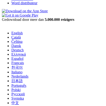
Word distributeur
Gedownload door meer dan
5.000.000 reizigers
English
Català
Čeština
Dansk
Deutsch
Ελληνικά
Español
Français
한국어
Italiano
Nederlands
日本語
Português
Polski
Русский
Svenska
中文