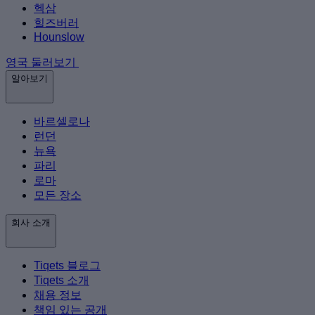
헥삼
힐즈버러
Hounslow
영국 둘러보기
알아보기
바르셀로나
런던
뉴욕
파리
로마
모든 장소
회사 소개
Tiqets 블로그
Tiqets 소개
채용 정보
책임 있는 공개