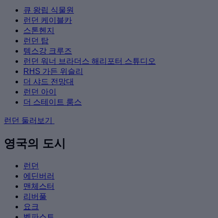
큐 왕립 식물원
런던 케이블카
스톤헨지
런던 탑
템스강 크루즈
런던 워너 브라더스 해리포터 스튜디오
RHS 가든 위슬리
더 샤드 전망대
런던 아이
더 스테이트 룸스
런던 둘러보기
영국의 도시
런던
에딘버러
맨체스터
리버풀
요크
벨파스트