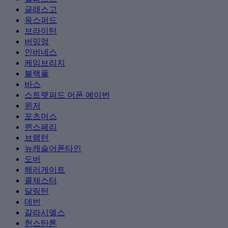
글래스고
옥스퍼드
브라이턴
버밍엄
인버네스
케임브리지
블랙풀
바스
스트랫퍼드 어폰 에이번
윈저
포츠머스
퀸스페리
브램턴
뉴캐슬어폰타인
도버
해러게이트
콜체스터
달링턴
데번
갈라시엘스
헌스탄톤