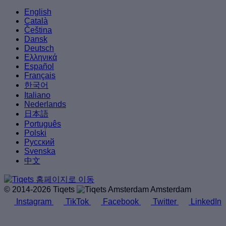
English
Català
Čeština
Dansk
Deutsch
Ελληνικά
Español
Français
한국어
Italiano
Nederlands
日本語
Português
Polski
Русский
Svenska
中文
© 2014-2026 Tiqets
Amsterdam
Instagram
TikTok
Facebook
Twitter
LinkedIn