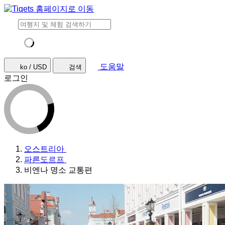
도움말
ko / USD
검색
로그인
오스트리아
파른도르프
비엔나 명소 교통편