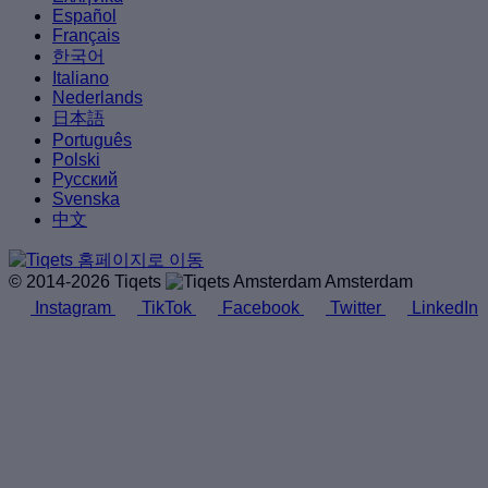
Español
Français
한국어
Italiano
Nederlands
日本語
Português
Polski
Русский
Svenska
中文
© 2014-2026 Tiqets
Amsterdam
Instagram
TikTok
Facebook
Twitter
LinkedIn