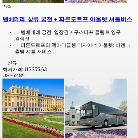
-5%
벨베데레 상류 궁전 + 파른도르프 아울렛 셔틀버스
벨베데레 궁전: 입장권 + 구스타프 클림트 영구
컬렉션
파른도르프의 맥아더글렌 디자이너 아울렛: 비엔나
출발 셔틀 서비스
신규
최저가격:
US$55.63
US$52.85