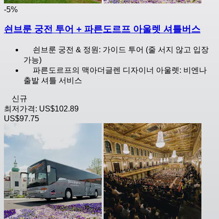
-5%
쇤브룬 궁전 투어 + 파른도르프 아울렛 셔틀버스
쇤브룬 궁전 & 정원: 가이드 투어 (줄 서지 않고 입장
가능)
파른도르프의 맥아더글렌 디자이너 아울렛: 비엔나
출발 셔틀 서비스
신규
최저가격:
US$102.89
US$97.75