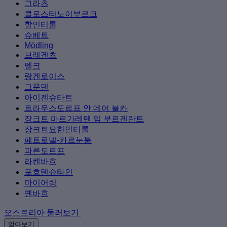
그라츠
클로스터노이부르크
할인티롤
슈베트
Mödling
브레겐츠
멜크
랑겐로이스
그문덴
아이젠슈타트
트라우스도르프 안 데어 불카
장크트 마르가레텐 임 부르겐란트
장크트요한인티롤
페트로넬-카르눈툼
파른도르프
라켄바흐
포흐텐슈타인
마이어링
옌바흐
오스트리아 둘러보기
알아보기