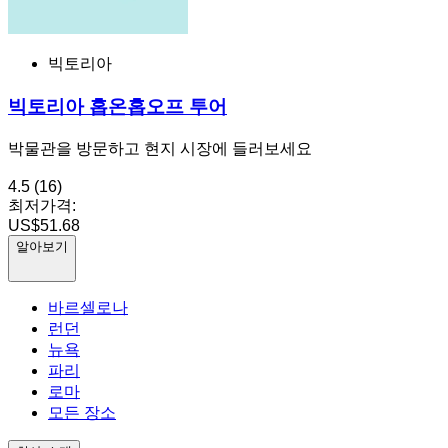
빅토리아
빅토리아 홉온홉오프 투어
박물관을 방문하고 현지 시장에 들러보세요
4.5
(16)
최저가격:
US$51.68
알아보기
바르셀로나
런던
뉴욕
파리
로마
모든 장소