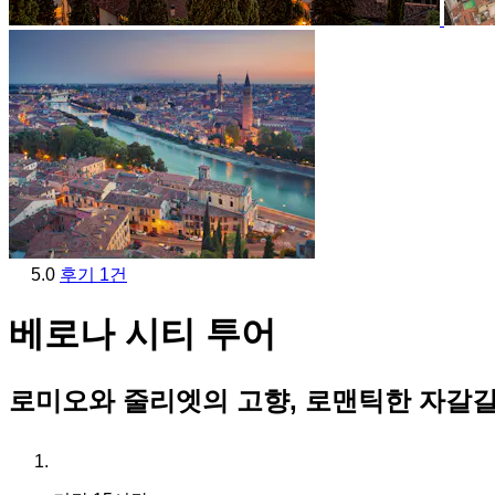
5.0
후기 1건
베로나 시티 투어
로미오와 줄리엣의 고향, 로맨틱한 자갈