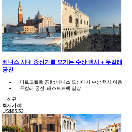
베니스 시내 중심가를 오가는 수상 택시 + 두칼레
궁전
마르코폴로 공항: 베니스 도심에서 수상 택시 이용
두칼레 궁전: 패스트트랙 입장
신규
최저가격:
US$85.52