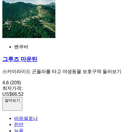
밴쿠버
그루즈 마운틴
스카이라이드 곤돌라를 타고 야생동물 보호구역 둘러보기
4.6
(209)
최저가격:
US$66.52
알아보기
바르셀로나
런던
뉴욕