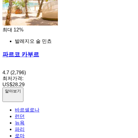
최대 12%
발레지오 술 민쵸
파르코 카부르
4.7
(2,796)
최저가격:
US$28.29
알아보기
바르셀로나
런던
뉴욕
파리
로마