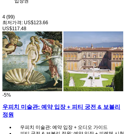
입장권
4
(99)
최저가격:
US$123.66
US$117.48
-5%
우피치 미술관: 예약 입장 + 피티 궁전 & 보볼리
정원
우피치 미술관: 예약 입장 + 오디오 가이드
피티 궁전 & 보볼리 정원: 예약 입장 + 피렌체 시청