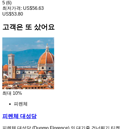
5
(6)
최저가격:
US$56.63
US$53.80
고객은 또 샀어요
최대 10%
피렌체
피렌체 대성당
피렌체 대성당 (Duomo Florence) 의 대기줄 건너뛰기 티켓,