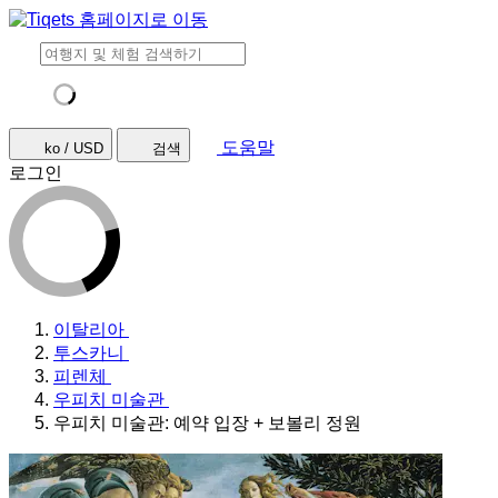
도움말
ko / USD
검색
로그인
이탈리아
투스카니
피렌체
우피치 미술관
우피치 미술관: 예약 입장 + 보볼리 정원