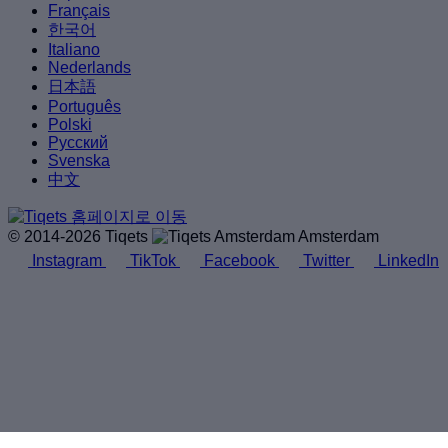
Français
한국어
Italiano
Nederlands
日本語
Português
Polski
Русский
Svenska
中文
© 2014-2026 Tiqets
Amsterdam
Instagram
TikTok
Facebook
Twitter
LinkedIn