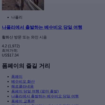
나폴리
나폴리에서 출발하는 베수비오 당일 여행
활화산 방문 또는 와인 시음
4.2
(1,972)
최저가격:
US$17.34
폼페이의 즐길 거리
폼페이
베수비오 화산
헤르쿨라네움
폼페이 당일 여행 (로마 출발)
나폴리에서 출발하는 베수비오 당일 여행
폼페이 교통편