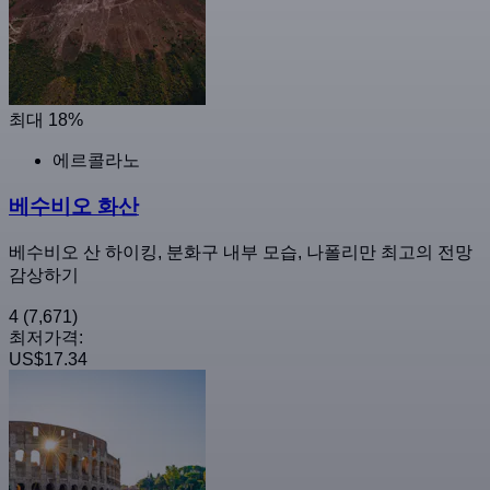
최대 18%
에르콜라노
베수비오 화산
베수비오 산 하이킹, 분화구 내부 모습, 나폴리만 최고의 전망
감상하기
4
(7,671)
최저가격:
US$17.34