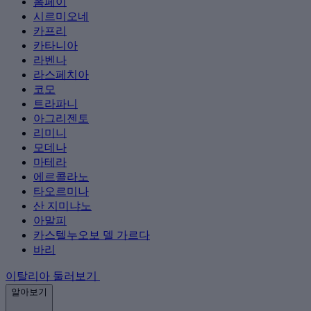
폼페이
시르미오네
카프리
카타니아
라벤나
라스페치아
코모
트라파니
아그리젠토
리미니
모데나
마테라
에르콜라노
타오르미나
산 지미냐노
아말피
카스텔누오보 델 가르다
바리
이탈리아 둘러보기
알아보기