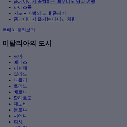
폼페이에서 출발하는 베수비오 당일 여행
파에스툼
지도 – 마법의 고대 폼페이
폼페이에서 즐기는 다이닝 체험
폼페이 둘러보기
이탈리아의 도시
로마
베니스
피렌체
밀라노
나폴리
토리노
베로나
팔레르모
제노바
볼로냐
시에나
피사