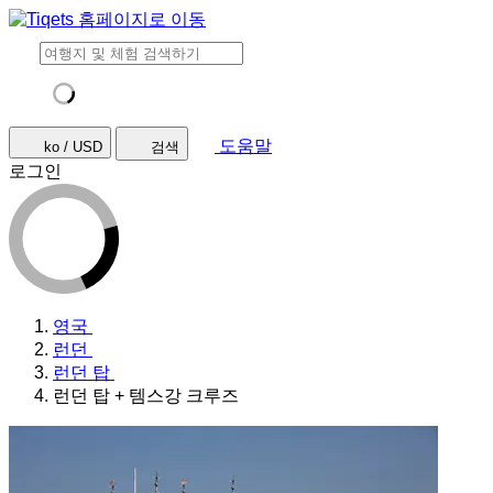
도움말
ko / USD
검색
로그인
영국
런던
런던 탑
런던 탑 + 템스강 크루즈