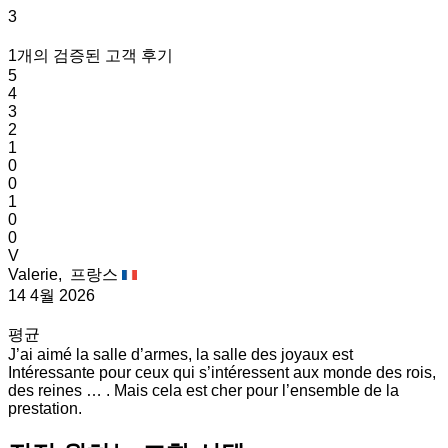
3
1개의 검증된 고객 후기
5
4
3
2
1
0
0
1
0
0
V
Valerie,
프랑스
14 4월 2026
평균
J’ai aimé la salle d’armes, la salle des joyaux est
Intéressante pour ceux qui s’intéressent aux monde des rois,
des reines … . Mais cela est cher pour l’ensemble de la
prestation.