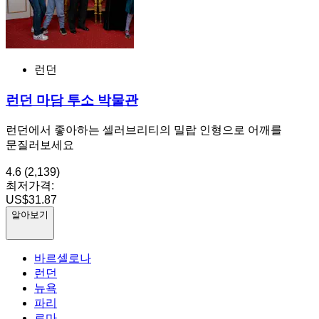
런던
런던 마담 투소 박물관
런던에서 좋아하는 셀러브리티의 밀랍 인형으로 어깨를
문질러보세요
4.6
(2,139)
최저가격:
US$31.87
알아보기
바르셀로나
런던
뉴욕
파리
로마