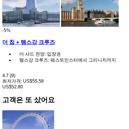
-5%
더 칩 + 템스강 크루즈
더 샤드 전망: 입장권
템스강 크루즈: 웨스트민스터에서 그리니치까지
4.7
(9)
최저가격:
US$55.58
US$52.80
고객은 또 샀어요