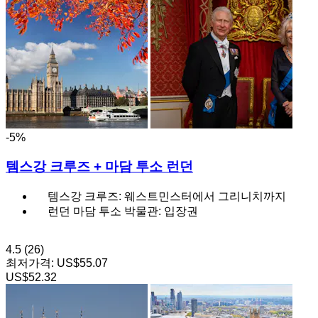
-5%
템스강 크루즈 + 마담 투소 런던
템스강 크루즈: 웨스트민스터에서 그리니치까지
런던 마담 투소 박물관: 입장권
4.5
(26)
최저가격:
US$55.07
US$52.32