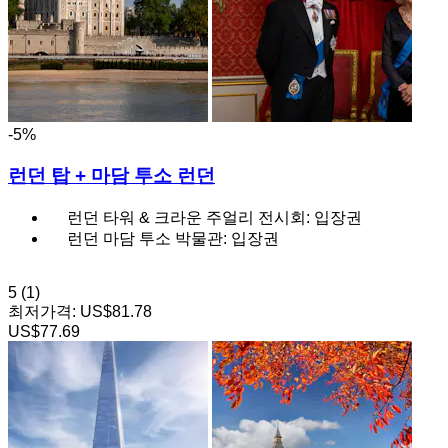
-5%
런던 탑 + 마담 투소 런던
런던 타워 & 크라운 주얼리 전시회: 입장권
런던 마담 투소 박물관: 입장권
5
(1)
최저가격:
US$81.78
US$77.69