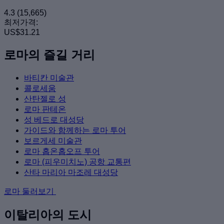
4.3
(15,665)
최저가격:
US$31.21
로마의 즐길 거리
바티칸 미술관
콜로세움
산탄젤로 성
로마 판테온
성 베드로 대성당
가이드와 함께하는 로마 투어
보르게세 미술관
로마 홉온홉오프 투어
로마 (피우미치노) 공항 교통편
산타 마리아 마조레 대성당
로마 둘러보기
이탈리아의 도시