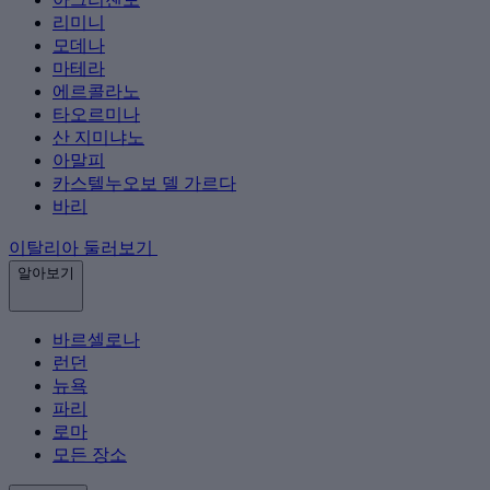
리미니
모데나
마테라
에르콜라노
타오르미나
산 지미냐노
아말피
카스텔누오보 델 가르다
바리
이탈리아 둘러보기
알아보기
바르셀로나
런던
뉴욕
파리
로마
모든 장소