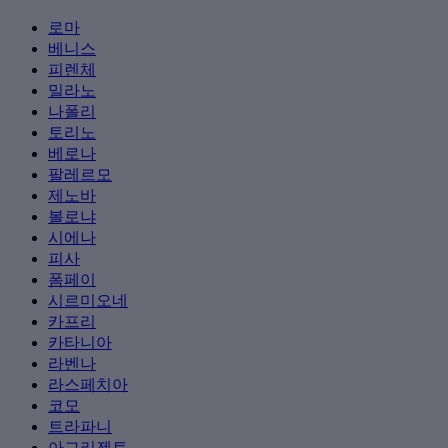
로마
베니스
피렌체
밀라노
나폴리
토리노
베로나
팔레르모
제노바
볼로냐
시에나
피사
폼페이
시르미오네
카프리
카타니아
라벤나
라스페치아
코모
트라파니
아그리젠토