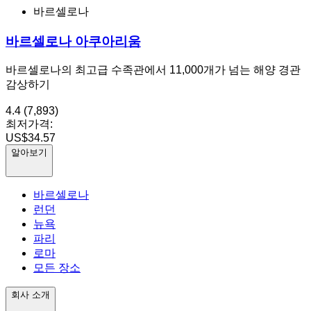
바르셀로나
바르셀로나 아쿠아리움
바르셀로나의 최고급 수족관에서 11,000개가 넘는 해양 경관
감상하기
4.4
(7,893)
최저가격:
US$34.57
알아보기
바르셀로나
런던
뉴욕
파리
로마
모든 장소
회사 소개