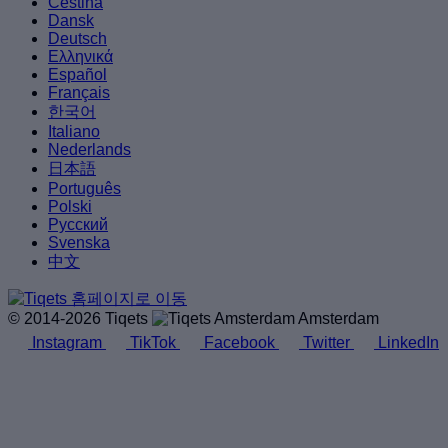
Čeština
Dansk
Deutsch
Ελληνικά
Español
Français
한국어
Italiano
Nederlands
日本語
Português
Polski
Русский
Svenska
中文
© 2014-2026 Tiqets
Amsterdam
Instagram
TikTok
Facebook
Twitter
LinkedIn