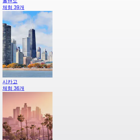
올랜도
체험 39개
시카고
체험 36개