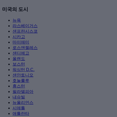
미국의 도시
뉴욕
라스베이거스
샌프란시스코
시카고
마이애미
로스앤젤레스
샌디에고
올랜도
보스턴
워싱턴 D.C.
샌안토니오
호놀룰루
휴스턴
필라델피아
내슈빌
뉴올리언스
시애틀
애틀란타