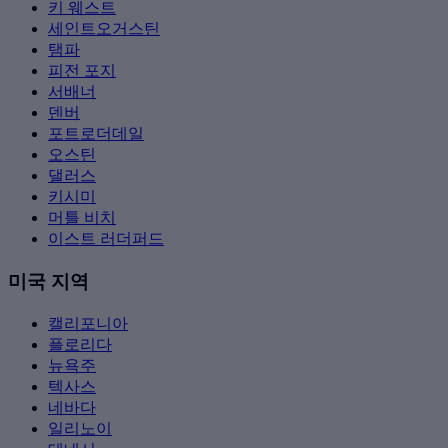
키 웨스트
세인트오거스틴
탬파
피전 포지
서배너
덴버
포트로더데일
오스틴
댈러스
키시미
머틀 비치
이스트 러더퍼드
미국 지역
캘리포니아
플로리다
뉴욕주
텍사스
네바다
일리노이