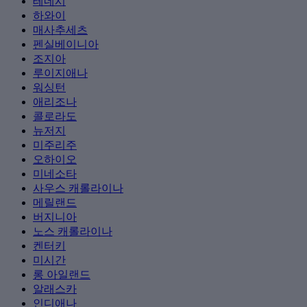
테네시
하와이
매사추세츠
펜실베이니아
조지아
루이지애나
워싱턴
애리조나
콜로라도
뉴저지
미주리주
오하이오
미네소타
사우스 캐롤라이나
메릴랜드
버지니아
노스 캐롤라이나
켄터키
미시간
롱 아일랜드
알래스카
인디애나