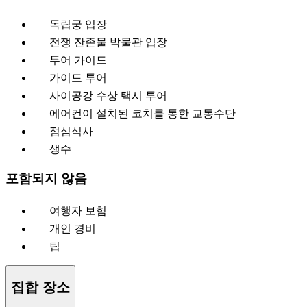
독립궁 입장
전쟁 잔존물 박물관 입장
투어 가이드
가이드 투어
사이공강 수상 택시 투어
에어컨이 설치된 코치를 통한 교통수단
점심식사
생수
포함되지 않음
여행자 보험
개인 경비
팁
집합 장소