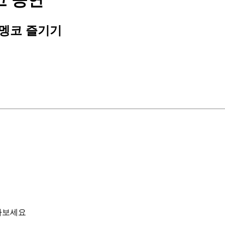
고 공연
멩코 즐기기
아보세요