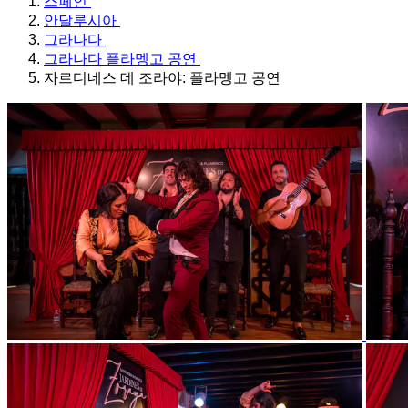
스페인
안달루시아
그라나다
그라나다 플라멩고 공연
자르디네스 데 조라야: 플라멩고 공연