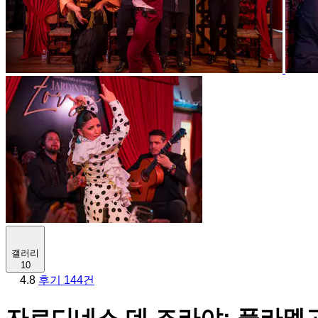
갤러리
10
4.8
후기 144건