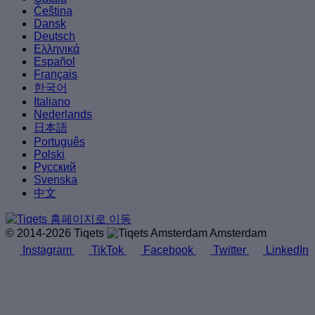
Čeština
Dansk
Deutsch
Ελληνικά
Español
Français
한국어
Italiano
Nederlands
日本語
Português
Polski
Русский
Svenska
中文
© 2014-2026 Tiqets
Amsterdam
Instagram
TikTok
Facebook
Twitter
LinkedIn