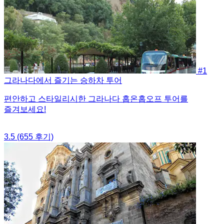
#1
그라나다에서 즐기는 승하차 투어
편안하고 스타일리시한 그라나다 홉온홉오프 투어를
즐겨보세요!
3.5
(655 후기)