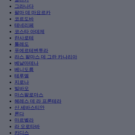
그라나다
팔마 데 마요르카
코르도바
테네리페
코스타 아데제
란사로테
톨레도
푸에르테벤투라
라스 팔마스 데 그란 카나리아
베날마데나
베니도름
테루엘
지로나
빌바오
마스팔로마스
헤레스 데 라 프론테라
산 세바스티안
론다
마르벨라
라 오로타바
카디스