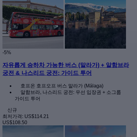
-5%
자유롭게 승하차 가능한 버스 (말라가) + 알함브라
궁전 & 나스리드 궁전: 가이드 투어
호프온 호프오프 버스 말라가 (Málaga)
알함브라, 나스리드 궁전: 우선 입장권 + 소그룹
가이드 투어
신규
최저가격:
US$114.21
US$108.50