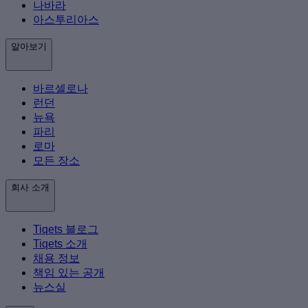
나바라
아스투리아스
알아보기
바르셀로나
런던
뉴욕
파리
로마
모든 장소
회사 소개
Tiqets 블로그
Tiqets 소개
채용 정보
책임 있는 공개
뉴스실