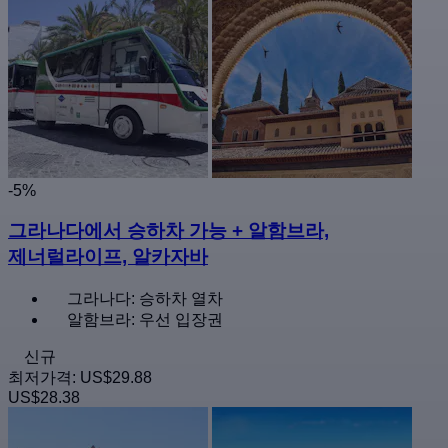
-5%
그라나다에서 승하차 가능 + 알함브라,
제너럴라이프, 알카자바
그라나다: 승하차 열차
알함브라: 우선 입장권
신규
최저가격:
US$29.88
US$28.38