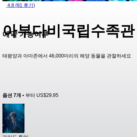
4.8
(91 후기)
아부다비국립수족관
예약 가능여부
태평양과 아마존에서 46,000마리의 해양 동물을 관찰하세요
옵션 7개
• 부터
US$29.95