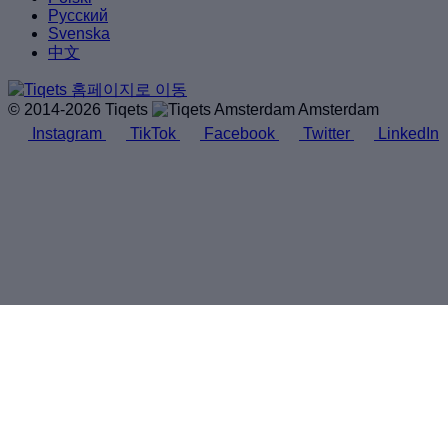
Русский
Svenska
中文
© 2014-2026 Tiqets
Amsterdam
Instagram
TikTok
Facebook
Twitter
LinkedIn