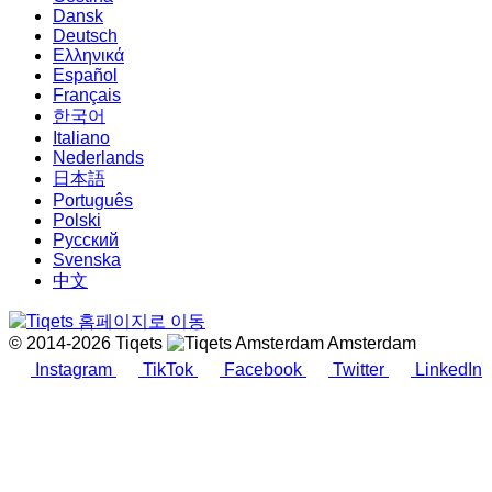
Dansk
Deutsch
Ελληνικά
Español
Français
한국어
Italiano
Nederlands
日本語
Português
Polski
Русский
Svenska
中文
© 2014-2026 Tiqets
Amsterdam
Instagram
TikTok
Facebook
Twitter
LinkedIn