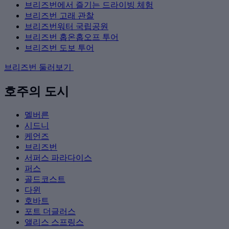
브리즈번에서 즐기는 드라이빙 체험
브리즈번 고래 관찰
브리즈번워터 국립공원
브리즈번 홉온홉오프 투어
브리즈번 도보 투어
브리즈번 둘러보기
호주의 도시
멜버른
시드니
케언즈
브리즈번
서퍼스 파라다이스
퍼스
골드코스트
다윈
호바트
포트 더글러스
앨리스 스프링스