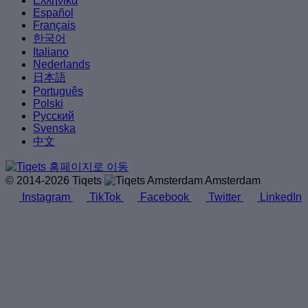
Ελληνικά
Español
Français
한국어
Italiano
Nederlands
日本語
Português
Polski
Русский
Svenska
中文
© 2014-2026 Tiqets
Amsterdam
Instagram
TikTok
Facebook
Twitter
LinkedIn