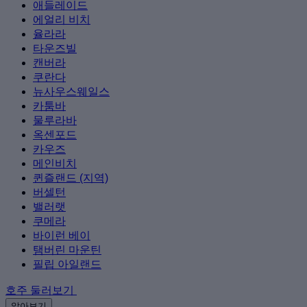
애들레이드
에얼리 비치
율라라
타운즈빌
캔버라
쿠란다
뉴사우스웨일스
카툼바
물루라바
옥센포드
카우즈
메인비치
퀸즐랜드 (지역)
버셀턴
밸러랫
쿠메라
바이런 베이
탬버린 마운틴
필립 아일랜드
호주 둘러보기
알아보기