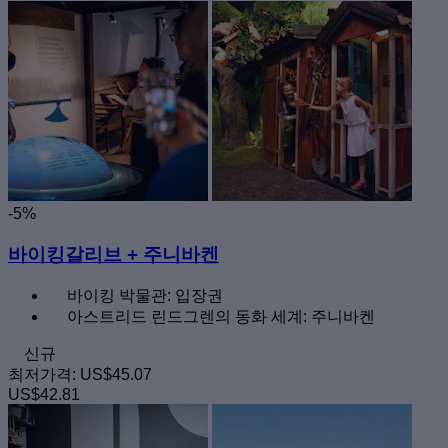
-5%
바이킹갈리브 + 주니바켄
바이킹 박물관: 입장권
아스트리드 린드그렌의 동화 세계: 주니바켄
신규
최저가격:
US$45.07
US$42.81