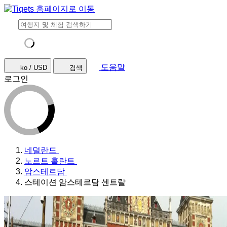
도움말
ko / USD
검색
로그인
네덜란드
노르트 홀란트
암스테르담
스테이션 암스테르담 센트랄