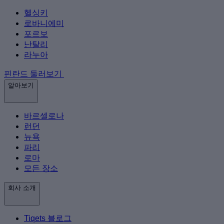
헬싱키
로바니에미
포르보
난탈리
라누아
핀란드 둘러보기
알아보기
바르셀로나
런던
뉴욕
파리
로마
모든 장소
회사 소개
Tiqets 블로그