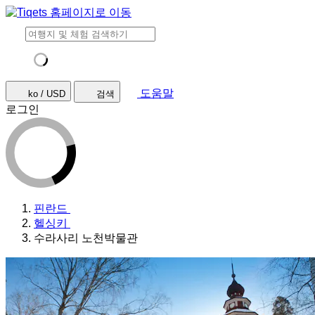
도움말
ko / USD
검색
로그인
핀란드
헬싱키
수라사리 노천박물관