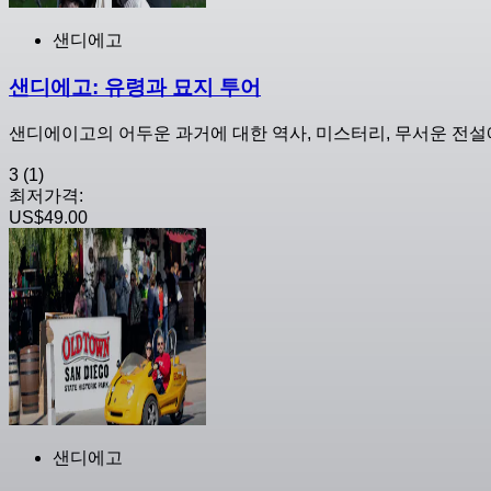
샌디에고
샌디에고: 유령과 묘지 투어
샌디에이고의 어두운 과거에 대한 역사, 미스터리, 무서운 전설
3
(1)
최저가격:
US$49.00
샌디에고