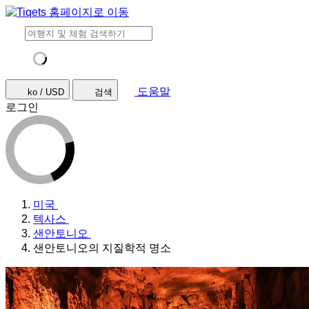
도움말
ko / USD
검색
로그인
미국
텍사스
샌안토니오
샌안토니오의 지질학적 명소