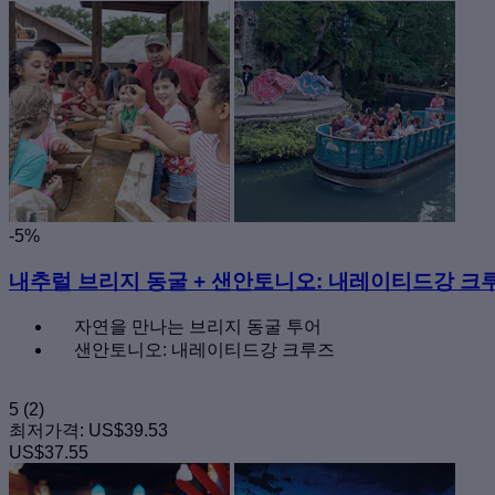
-5%
내추럴 브리지 동굴 + 샌안토니오: 내레이티드강 크
자연을 만나는 브리지 동굴 투어
샌안토니오: 내레이티드강 크루즈
5
(2)
최저가격:
US$39.53
US$37.55