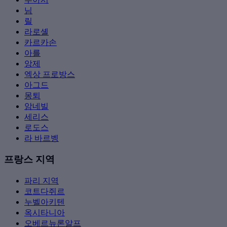
님
릴
라로셸
카르카손
아를
앙제
엑상 프로방스
아그드
몽퇴
암네빌
세리스
로도스
라 바르벵
프랑스 지역
파리 지역
코트다쥐르
누벨아키텐
옥시타니아
오베르뉴론알프