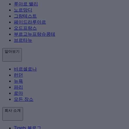
루아르 밸리
노르망디
그랑테스트
페이드라루아르
오드프랑스
부르고뉴프랑슈콩테
브르타뉴
알아보기
바르셀로나
런던
뉴욕
파리
로마
모든 장소
회사 소개
Tiqets 블로그