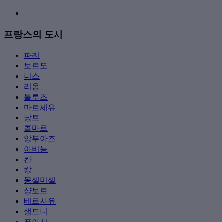
프랑스의 도시
파리
보르도
니스
리옹
툴루즈
마르세유
낭트
콜마르
앙부아즈
아비뇽
칸
캉
몽셀미셀
샹보르
베르사유
생드니
푸아시