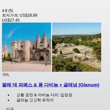
4.8
(5)
최저가격:
US$28.89
US$27.45
-5%
팔레 데 파페스 & 퐁 다비뇽 + 글래넘 (Glanum)
교황 궁전 & 아비뇽 다리: 입장권
글라눔 고고학 유적지
신규