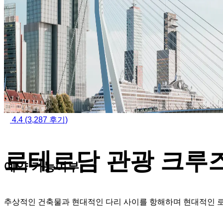
4.4
(3,287 후기)
로테르담 관광 크루
예약 가능여부
추상적인 건축물과 현대적인 다리 사이를 항해하며 현대적인 