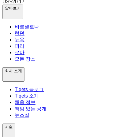
US$20.17
알아보기
바르셀로나
런던
뉴욕
파리
로마
모든 장소
회사 소개
Tiqets 블로그
Tiqets 소개
채용 정보
책임 있는 공개
뉴스실
지원