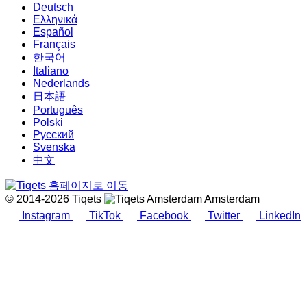
Deutsch
Ελληνικά
Español
Français
한국어
Italiano
Nederlands
日本語
Português
Polski
Русский
Svenska
中文
© 2014-2026 Tiqets
Amsterdam
Instagram
TikTok
Facebook
Twitter
LinkedIn