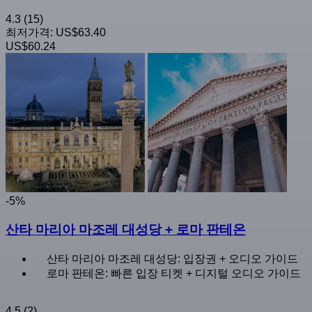
4.3
(15)
최저가격:
US$63.40
US$60.24
-5%
산타 마리아 마조레 대성당 + 로마 판테온
산타 마리아 마조레 대성당: 입장권 + 오디오 가이드
로마 판테온: 빠른 입장 티켓 + 디지털 오디오 가이드
4.5
(2)