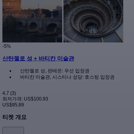
-5%
산탄젤로 성 + 바티칸 미술관
산탄젤로 성, 판테온: 우선 입장권
바티칸 미술관, 시스티나 성당: 호스팅 입장권
4.7
(3)
최저가격:
US$100.93
US$95.89
티켓 개요