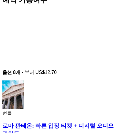
옵션 8개
• 부터
US$12.70
번들
로마 판테온: 빠른 입장 티켓 + 디지털 오디오