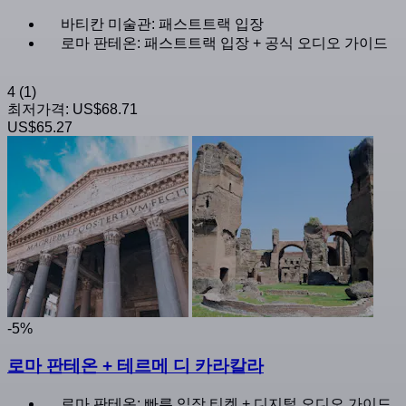
바티칸 미술관: 패스트트랙 입장
로마 판테온: 패스트트랙 입장 + 공식 오디오 가이드
4
(1)
최저가격:
US$68.71
US$65.27
-5%
로마 판테온 + 테르메 디 카라칼라
로마 판테온: 빠른 입장 티켓 + 디지털 오디오 가이드