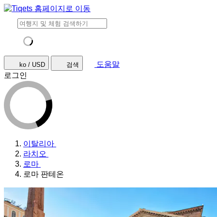
도움말
ko / USD
검색
로그인
이탈리아
라치오
로마
로마 판테온