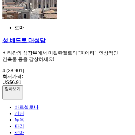
로마
성 베드로 대성당
바티칸의 심장부에서 미켈란젤로의 "피에타", 인상적인
건축물 등을 감상하세요!
4
(28,901)
최저가격:
US$6.91
알아보기
바르셀로나
런던
뉴욕
파리
로마